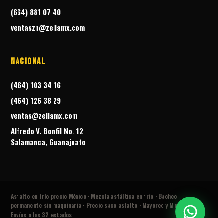
(664) 881 07 40
ventaszn@zellamx.com
Nacional
(464) 103 34 16
(464) 126 38 29
ventas@zellamx.com
Alfredo V. Bonfil No. 12
Salamanca, Guanajuato
Asfalto en frío precio México · Mezcla asfáltica en frío · Bacheo
permanente sin maquinaria · Precio saco asfalto · Mayoreo y Menudeo ·
Envíos a los 32 estados