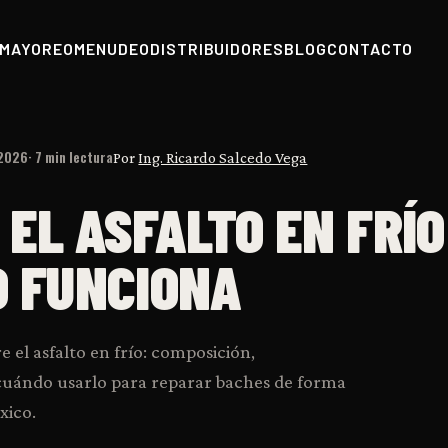
MAYOREO
MENUDEO
DISTRIBUIDORES
BLOG
CONTACTO
 2026
· 7 min lectura
Por
Ing. Ricardo Salcedo Vega
 EL ASFALTO EN FRÍO
O FUNCIONA
 el asfalto en frío: composición,
uándo usarlo para reparar baches de forma
xico.