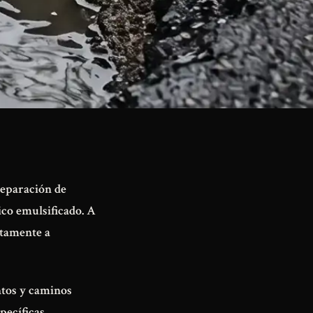
reparación de
ico emulsificado. A
ectamente a
ntos y caminos
ecíficas.