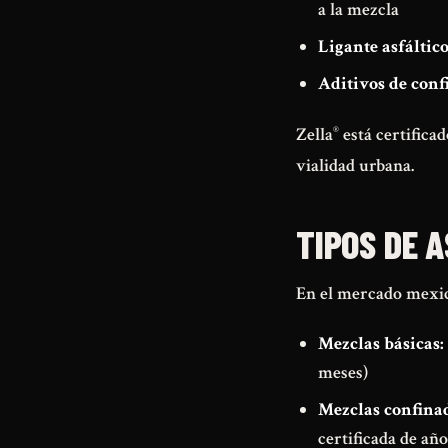
a la mezcla
Ligante asfáltic
Aditivos de con
®
Zella
está certifica
vialidad urbana.
TIPOS DE A
En el mercado mexica
Mezclas básicas:
meses)
Mezclas confinad
certificada de añ