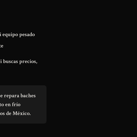
i equipo pesado
te
Si buscas precios,
que repara baches
to en frío
ados de México.