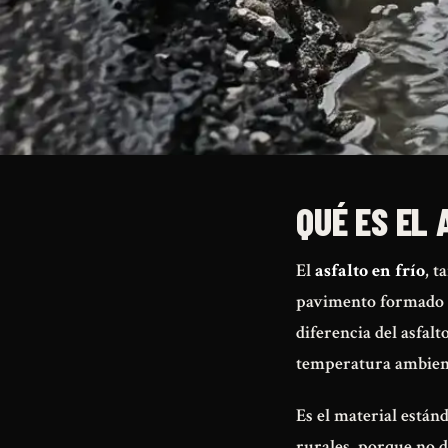
QUÉ ES EL 
El
asfalto en frío
, t
pavimento formado po
diferencia del asfalt
temperatura ambiente
Es el material están
rurales, porque no d