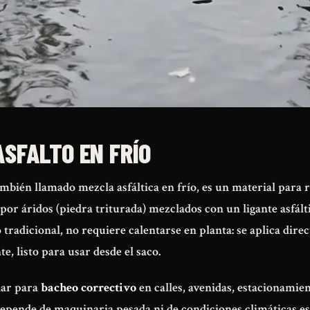
ASFALTO EN FRÍO
ambién llamado mezcla asfáltica en frío, es un material para 
r áridos (piedra triturada) mezclados con un ligante asfált
o tradicional, no requiere calentarse en planta: se aplica dir
, listo para usar desde el saco.
dar para
bacheo correctivo
en calles, avenidas, estacionamie
epende de maquinaria pesada ni de condiciones climáticas esp